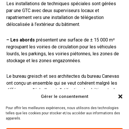
Les installations de techniques spéciales sont gérées
par une GTC avec deux superviseurs locaux et
rapatriement vers une installation de télégestion
délocalisée à l’extérieur du bâtiment.
– Les abords
présentent une surface de ± 15 000 m²
regroupant les voiries de circulation pour les véhicules
lourds, les parkings, les voiries piétonnes, les zones de
stockage et les zones engazonnées.
Le bureau greisch et ses architectes du bureau Canevas
ont conçu un ensemble qui se veut cohérent malgré les
différences d’échelles et d’utilisation des bâtiments. Les
Gérer le consentement
contraintes techniques sont prises en compte dès le
début de la conception afin de garder l’objet adapté à
Pour offrir les meilleures expériences, nous utilisons des technologies
l’utilisation demandée et réduire les coûts de
telles que les cookies pour stocker et/ou accéder aux informations des
construction.
appareils.