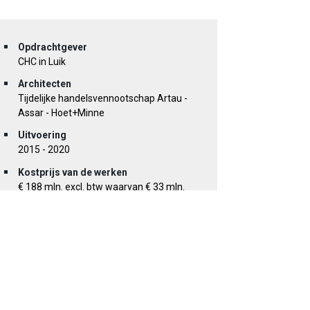
Opdrachtgever
CHC in Luik
Architecten
Tijdelijke handelsvennootschap Artau -
Assar - Hoet+Minne
Uitvoering
2015 - 2020
Kostprijs van de werken
€ 188 mln. excl. btw waarvan € 33 mln.
voor de structuur
Video en foto van het ziekenhuis
Evolutie van het ontwerp
Locatie
Site van de oude steenkoolmijn
‘Patience et Beaujonc’ in de Luikse wijk
Glain (BE)