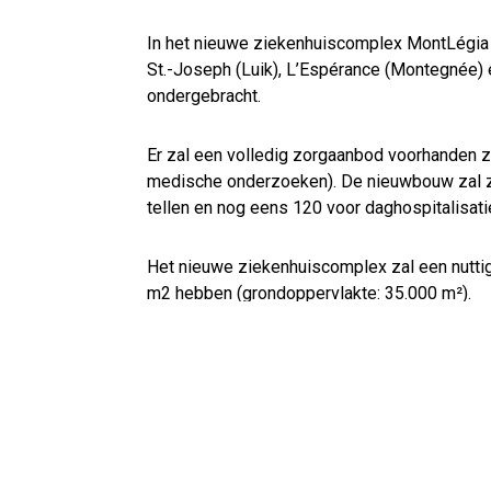
In het nieuwe ziekenhuiscomplex MontLégia z
St.-Joseph (Luik), L’Espérance (Montegnée) 
ondergebracht.
Er zal een volledig zorgaanbod voorhanden zij
medische onderzoeken). De nieuwbouw zal z
tellen en nog eens 120 voor daghospitalisati
Het nieuwe ziekenhuiscomplex zal een nutti
m
2
hebben (grondoppervlakte: 35.000 m²).
De twee kamervleugels zijn zo’n 200 m lang
(benedenverdieping + 5 verdiepingen).
Het gebouw rust op een palenfundering en w