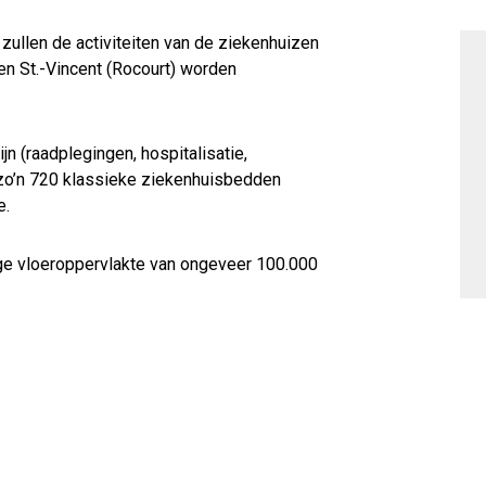
ullen de activiteiten van de ziekenhuizen
en St.-Vincent (Rocourt) worden
n (raadplegingen, hospitalisatie,
o’n 720 klassieke ziekenhuisbedden
e.
ge vloeroppervlakte van ongeveer 100.000
 en tellen maximaal 6 bouwlagen
ordt uitgevoerd in gewapend beton.