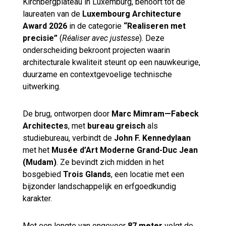
Kirchbergplateau in Luxemburg, behoort tot de
laureaten van de
Luxembourg Architecture
Award 2026
in de categorie
“Realiseren met
precisie”
(
Réaliser avec justesse
). Deze
onderscheiding bekroont projecten waarin
architecturale kwaliteit steunt op een nauwkeurige,
duurzame en contextgevoelige technische
uitwerking.
De brug, ontworpen door
Marc Mimram—Fabeck
Architectes
, met
bureau greisch
als
studiebureau, verbindt de
John F. Kennedylaan
met het
Musée d’Art Moderne Grand-Duc Jean
(Mudam)
. Ze bevindt zich midden in het
bosgebied
Trois Glands
, een locatie met een
bijzonder landschappelijk en erfgoedkundig
karakter.
Met een lengte van ongeveer
87 meter
volgt de