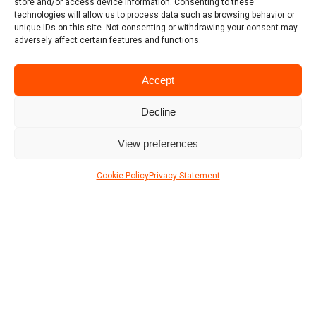
store and/or access device information. Consenting to these
technologies will allow us to process data such as browsing behavior or
unique IDs on this site. Not consenting or withdrawing your consent may
adversely affect certain features and functions.
DOWNLOAD PROJECT SHEET (PDF)
Accept
Decline
View preferences
9 photos
Cookie Policy
Privacy Statement
Location