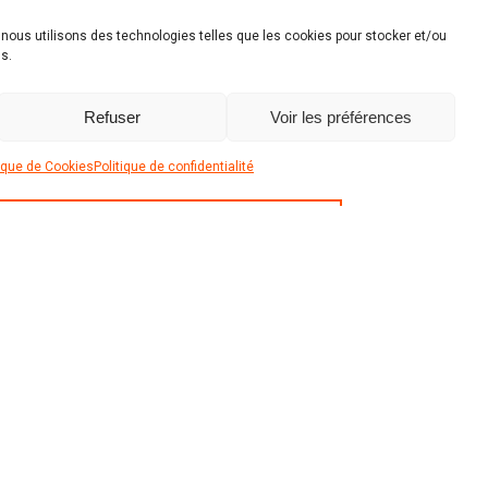
2025 - 2026
, nous utilisons des technologies telles que les cookies pour stocker et/ou
Coût des travaux
s.
7,5 Mio € htva
Situation
Refuser
Voir les préférences
Sur le Canal Albert - Haccourt (BE)
tique de Cookies
Politique de confidentialité
TÉLÉCHARGER LA FICHE PROJET
(PDF)