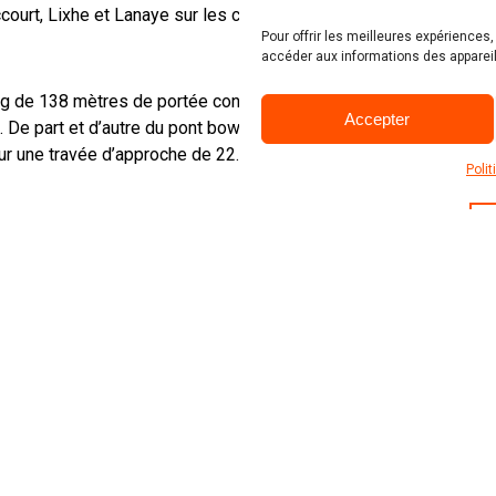
ccourt, Lixhe et Lanaye sur les communes
Pour offrir les meilleures expériences
accéder aux informations des appareil
g de 138 mètres de portée construit en
Accepter
 De part et d’autre du pont bowstring, le
sur une travée d’approche de 22.5 mètres
Poli
libérer le gabarit de 9.1 m souhaité. Cette
télescopage spécifiquement adaptées à cet
ront être rehaussées/adaptées en
t, des opérations de maintenance
à savoir :