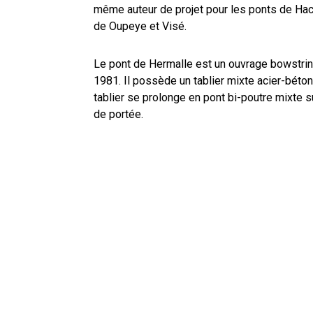
même auteur de projet pour les ponts de Ha
de Oupeye et Visé.
Le pont de Hermalle est un ouvrage bowstrin
1981. Il possède un tablier mixte acier-béton.
tablier se prolonge en pont bi-poutre mixte 
de portée.
Le pont doit être relevé de 1.75 mètres pour 
opération est réalisée à l’aide de tours de 
usage. Les piles et culées de l’ouvrage dev
conséquence.
Profitant de cette intervention de relèvemen
spécifique seront menées sur l’ouvrage d’art, 
Le remplacement des joints de dilatation,