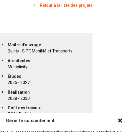
Retour à la liste des projets
Maître d'ouvrage
Beliris - S.P.F. Mobilité et Transports
Architectes
Multiplicity
Études
2025 - 2027
Réalisation
2028 - 2030
Coût des travaux
7,92 Mio € htva
Gérer le consentement
Situation
Boulevard Emile Bockstael à Bruxelles