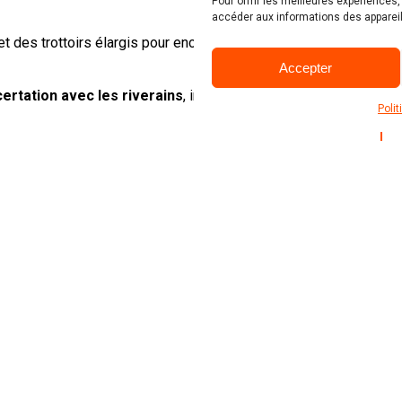
Pour offrir les meilleures expériences
accéder aux informations des appareil
t des trottoirs élargis pour encourager la
Accepter
rtation avec les riverains
, intégrant le
Poli
 fonction des zones les plus
s.
l
res, qui seront préservés et intégrés dans
cer la biodiversité et à rafraîchir l’espace
ts
pour limiter l’imperméabilisation.