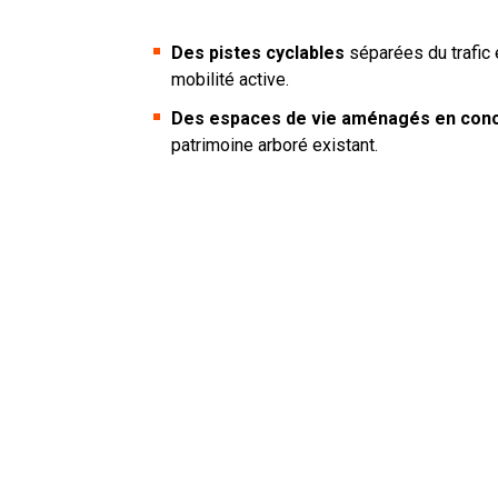
Des pistes cyclables
séparées du trafic e
mobilité active.
Des espaces de vie aménagés en conce
patrimoine arboré existant.
Une structure asymétrique
, définie en
accidentogènes, notamment aux carrefour
Une gestion durable de l’eau et du végéta
Le boulevard abrite de nombreux arbres matu
une stratégie de végétalisation visant à renfor
public.
L’eau devient un élément clé du projet :
Zones d’infiltration et massifs drainan