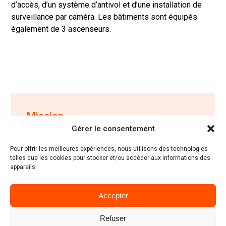
d’accès, d’un système d’antivol et d’une installation de
surveillance par caméra. Les bâtiments sont équipés
également de 3 ascenseurs.
Mission
Gérer le consentement
Mission complète de stabilité et de techniques
spéciales
Pour offrir les meilleures expériences, nous utilisons des technologies
telles que les cookies pour stocker et/ou accéder aux informations des
appareils.
Maître d'ouvrage
Accepter
Université de Mons
Refuser
Architectes