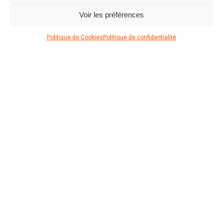
SM Atelier d'Architecture & d'Urbanisme Dupire &
Voir les préférences
François et Atelier de l'Arbre d'Or
Entreprise générale
Politique de Cookies
Politique de confidentialité
ACH
Réalisation
2016 - 2020
Coût des travaux
12,27 Mio € htva dont 0,85 Mio € pour la structure
et 2,75 Mio € pour les techniques spéciales
Situation
place du Parc 23, 7000 Mons (BE)
TÉLÉCHARGER LA FICHE PROJET (PDF)